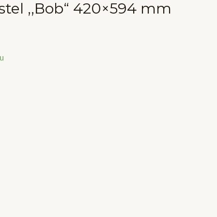
stel ,,Bob“ 420×594 mm
u