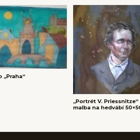
 ,,Praha“
,,Portrét V. Priessnitze“
malba na hedvábí 50×5