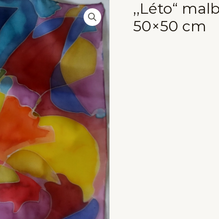
,,Léto“ mal
50×50 cm