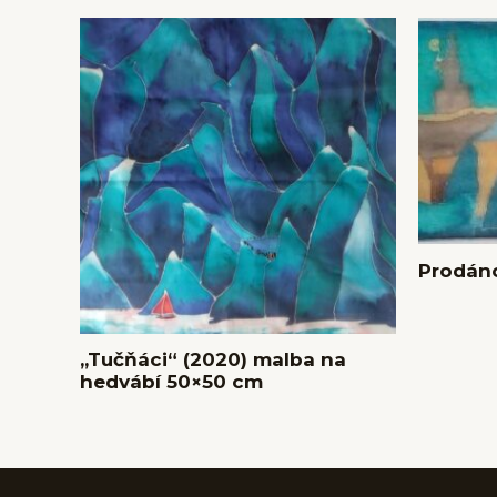
Prodáno
,,Tučňáci“ (2020) malba na
hedvábí 50×50 cm